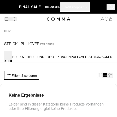
FINAL SALE
Jetzt shoppen
– BIS ZU 50%
Home
STRICK | PULLOVER
(249 Artikel)
PULLOVER
PULLUNDER
ROLLKRAGENPULLOVER
STRICKJACKEN
ALLE
Filtern & sortieren
Keine Ergebnisse
Leider sind in dieser Kategorie keine Produkte vorhanden
oder Ihre Filterung ergibt keine Produkte.