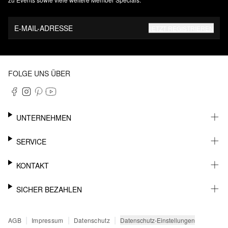
E-MAIL-ADRESSE
JETZT REGISTRIEREN
FOLGE UNS ÜBER
UNTERNEHMEN
KARRIERE
SERVICE
NACHHALTIGKEIT
NEWSLETTER
KONTAKT
FASHION CARD
MEIN KONTO
SUPPORT
SICHER BEZAHLEN
WUNSCHLISTE
SHOWROOMS & HÄNDLERKONTAKT
STOREFINDER
PRESSEKONTAKT
RECHNUNG
|
|
|
Datenschutz-Einstellungen
AGB
Impressum
Datenschutz
SENDUNGSVERFOLGUNG
PAYPAL