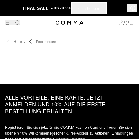
FINAL SALE
Jetzt shoppen
– BIS ZU 50%
Home
Retourenportal
ALLE VORTEILE, EINE KARTE. JETZT
ANMELDEN UND 10% AUF DIE ERSTE
BESTELLUNG ERHALTEN
Registrieren Sie sich jetzt für die COMMA Fashion Card und freuen Sie sich
über ein 10% Willkommensgeschenk, Pre-Access zu Aktionen, Einladungen
zu Events sowie viele weitere Member Specials.