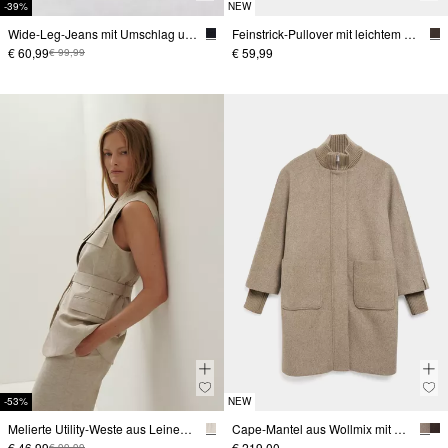
-39%
NEW
Wide-Leg-Jeans mit Umschlag und Kontrastnähten
Feinstrick-Pullover mit leichtem Mockneck
€ 60,99
€ 59,99
€ 99,99
-53%
NEW
Melierte Utility-Weste aus Leinenmix
Cape-Mantel aus Wollmix mit Ripp-Details
€ 46,99
€ 219,00
€ 99,99