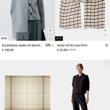
NEW
-47%
Doubleface-Jacke mit abnehmbarem Schal
+ 3
Schal mit All-over-Print
€ 189,99
€ 20,99
€ 39,99