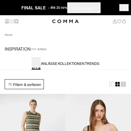
FINAL SALE
Jetzt shoppen
– BIS ZU 50%
Home
INSPIRATION
(747 Artikel)
ANLÄSSE
KOLLEKTIONEN
TRENDS
ALLE
Filtern & sortieren