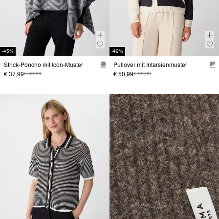
-45%
-49%
Strick-Poncho mit Icon-Muster
Pullover mit Intarsienmuster
€ 37,99
€ 50,99
€ 69,99
€ 99,99