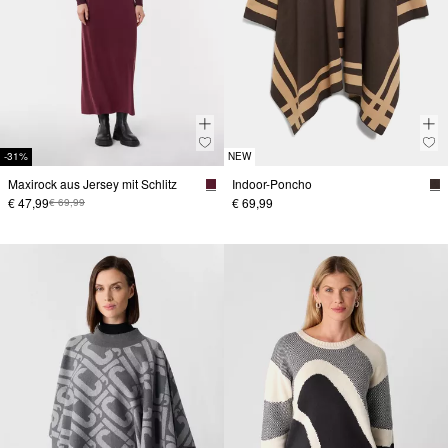
-31%
NEW
Maxirock aus Jersey mit Schlitz
Indoor-Poncho
€ 47,99
€ 69,99
€ 69,99