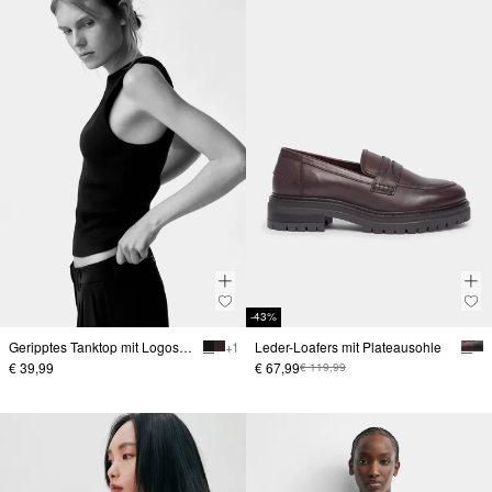
-43%
Geripptes Tanktop mit Logostickerei
+ 1
Leder-Loafers mit Plateausohle
€ 39,99
€ 67,99
€ 119,99