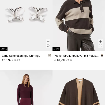
-31%
-41%
Zarte Schmetterlings-Ohrringe
Weiter Streifenpullover mit Polokragen
€ 10,99
€ 46,99
€ 15,99
€ 79,99