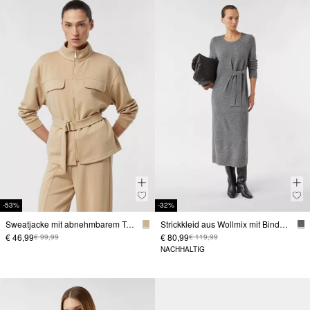
-53%
-32%
Sweatjacke mit abnehmbarem Taillengürtel
Strickkleid aus Wollmix mit Bindedetail
€ 46,99
€ 80,99
€ 99,99
€ 119,99
NACHHALTIG