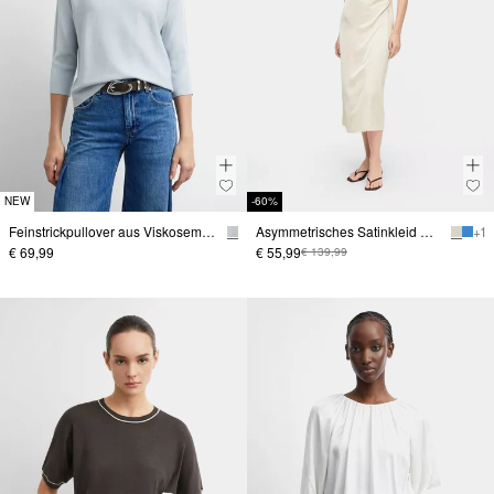
NEW
-60%
Feinstrickpullover aus Viskosemix mit Stehkragen
Asymmetrisches Satinkleid mit Drapierung
+ 1
€ 69,99
€ 55,99
€ 139,99