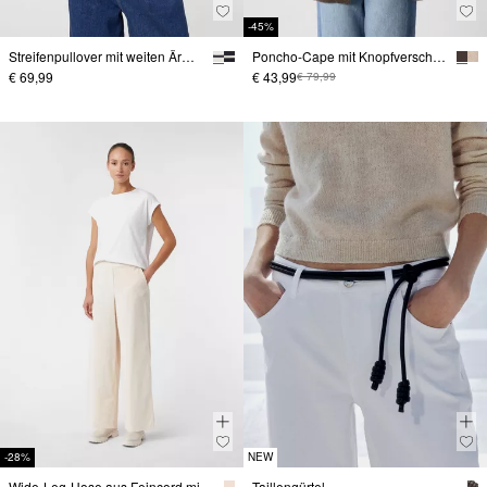
-45%
Streifenpullover mit weiten Ärmeln
Poncho-Cape mit Knopfverschluss
€ 69,99
€ 43,99
€ 79,99
-28%
NEW
Wide-Leg-Hose aus Feincord mit Elastikbund
Taillengürtel