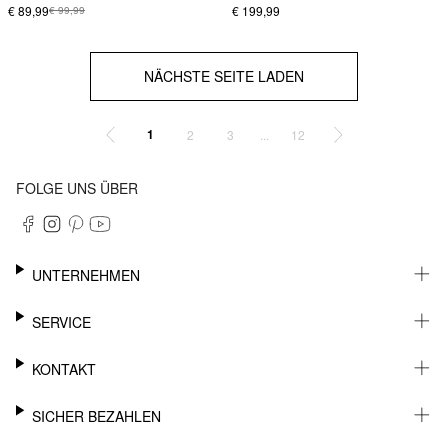
€ 89,99
€ 199,99
€ 99,99
NÄCHSTE SEITE LADEN
1
...
2
3
12
FOLGE UNS ÜBER
UNTERNEHMEN
KARRIERE
SERVICE
NACHHALTIGKEIT
NEWSLETTER
KONTAKT
FASHION CARD
MEIN KONTO
SUPPORT
SICHER BEZAHLEN
WUNSCHLISTE
SHOWROOMS & HÄNDLERKONTAKT