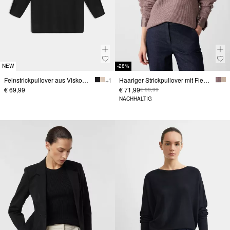
NEW
-28%
Feinstrickpullover aus Viskosemix mit Stehkragen
+ 1
Haariger Strickpullover mit Fledermausärmeln
€ 69,99
€ 71,99
€ 99,99
NACHHALTIG