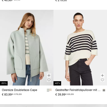
-53%
-42%
Oversize Doubleface-Cape
Gestreifter Feinstrickpullover mit dezentem Glitzergarn
€ 83,99
€ 39,99
€ 179,99
€ 69,99