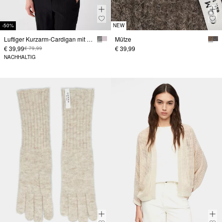
-50%
NEW
Luftiger Kurzarm-Cardigan mit Polokragen
Mütze
€ 39,99
€ 39,99
€ 79,99
NACHHALTIG