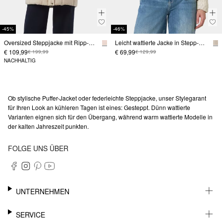
-45%
-46%
Oversized Steppjacke mit Ripp-Details
Leicht wattierte Jacke in Stepp-Optik mit elastischen Säumen
€ 109,99
€ 69,99
€ 199,99
€ 129,99
NACHHALTIG
Ob stylische Puffer-Jacket oder federleichte Steppjacke, unser Stylegarant
für Ihren Look an kühleren Tagen ist eines: Gesteppt. Dünn wattierte
Varianten eignen sich für den Übergang, während warm wattierte Modelle in
der kalten Jahreszeit punkten.
FOLGE UNS ÜBER
UNTERNEHMEN
KARRIERE
SERVICE