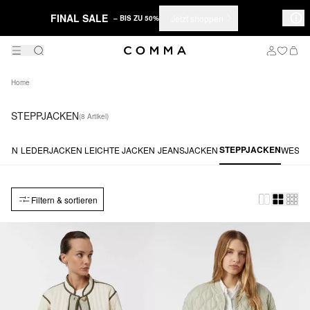
FINAL SALE
Jetzt shoppen
– BIS ZU 50%
Home
STEPPJACKEN
(8 Artikel)
STEPPJACKEN
CKEN
LEDERJACKEN
LEICHTE JACKEN
JEANSJACKEN
WEST
Filtern & sortieren