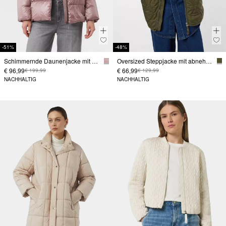
-51%
-48%
Schimmernde Daunenjacke mit Stehkragen
Oversized Steppjacke mit abnehmbarem Teddykragen
€ 96,99
€ 66,99
€ 199,99
€ 129,99
NACHHALTIG
NACHHALTIG