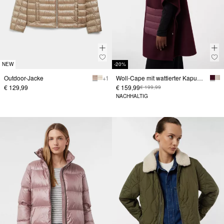
NEW
-20%
Outdoor-Jacke
+ 1
Woll-Cape mit wattierter Kapuze und aufgesetzten Taschen
€ 129,99
€ 159,99
€ 199,99
NACHHALTIG