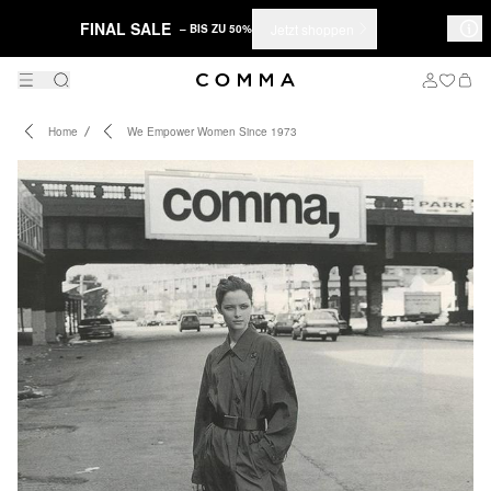
FINAL SALE
Jetzt shoppen
– BIS ZU 50%
Home
We Empower Women Since 1973