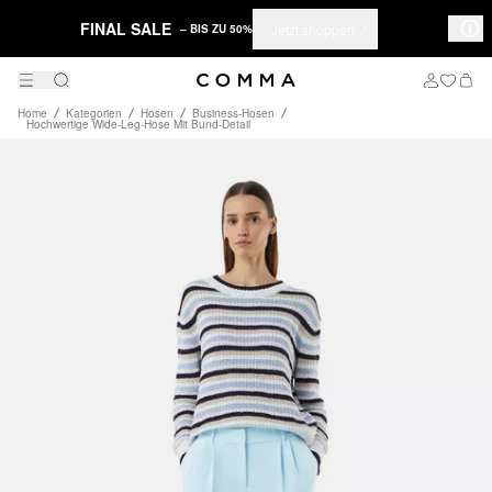
FINAL SALE
Jetzt shoppen
– BIS ZU 50%
Home
Kategorien
Hosen
Business-Hosen
Hochwertige Wide-Leg-Hose Mit Bund-Detail