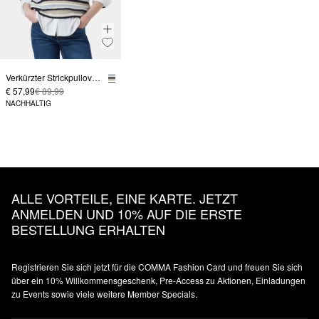
Verkürzter Strickpullover mit Streifenmuster im Relaxed Fit
€ 57,99
€ 89,99
NACHHALTIG
ALLE VORTEILE, EINE KARTE. JETZT
ANMELDEN UND 10% AUF DIE ERSTE
BESTELLUNG ERHALTEN
Registrieren Sie sich jetzt für die COMMA Fashion Card und freuen Sie sich
über ein 10% Willkommensgeschenk, Pre-Access zu Aktionen, Einladungen
zu Events sowie viele weitere Member Specials.