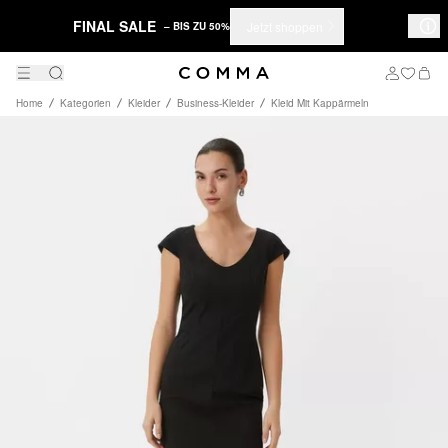
FINAL SALE
Jetzt shoppen
– BIS ZU 50%
Home
Kategorien
Kleider
Business-Kleider
Kleid Mit Kappärmeln