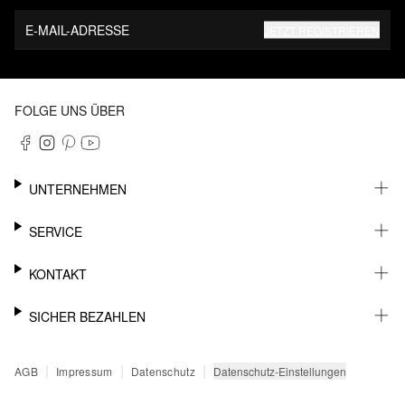
E-MAIL-ADRESSE
JETZT REGISTRIEREN
FOLGE UNS ÜBER
UNTERNEHMEN
KARRIERE
SERVICE
NACHHALTIGKEIT
NEWSLETTER
KONTAKT
FASHION CARD
MEIN KONTO
SUPPORT
SICHER BEZAHLEN
WUNSCHLISTE
SHOWROOMS & HÄNDLERKONTAKT
STOREFINDER
PRESSEKONTAKT
RECHNUNG
|
|
|
Datenschutz-Einstellungen
AGB
Impressum
Datenschutz
SENDUNGSVERFOLGUNG
PAYPAL
RÜCKGABE
KREDITKARTE