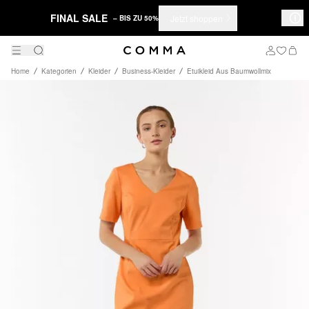
FINAL SALE
Jetzt shoppen
– BIS ZU 50%
Home
Kategorien
Kleider
Business-Kleider
Etuikleid Aus Baumwollmix