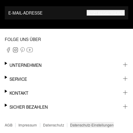
E-MAIL-ADRESSE
JETZT REGISTRIEREN
FOLGE UNS ÜBER
UNTERNEHMEN
KARRIERE
SERVICE
NACHHALTIGKEIT
NEWSLETTER
KONTAKT
FASHION CARD
MEIN KONTO
SUPPORT
SICHER BEZAHLEN
WUNSCHLISTE
SHOWROOMS & HÄNDLERKONTAKT
STOREFINDER
PRESSEKONTAKT
RECHNUNG
|
|
|
Datenschutz-Einstellungen
AGB
Impressum
Datenschutz
SENDUNGSVERFOLGUNG
PAYPAL
RÜCKGABE
KREDITKARTE