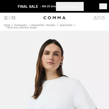
FINAL SALE
Jetzt shoppen
– BIS ZU 50%
Home
Kategorien
Sweatshirts | Hoodies
Sweatshirts
T-Shirt Aus Leichtem Scuba