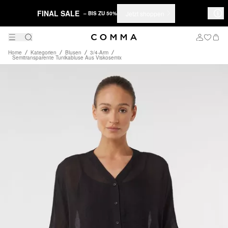
FINAL SALE
Jetzt shoppen
– BIS ZU 50%
Home
Kategorien
Blusen
3/4-Arm
Semitransparente Tunikabluse Aus Viskosemix