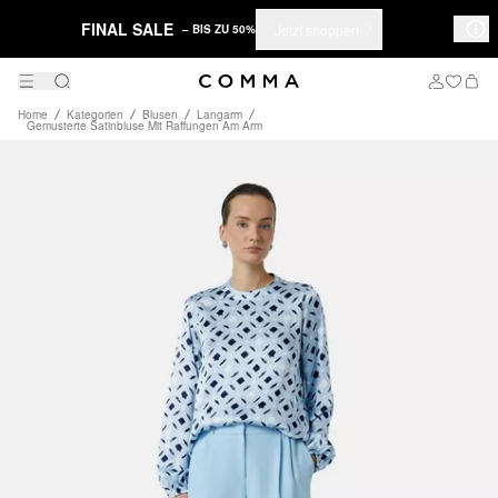
FINAL SALE
Jetzt shoppen
– BIS ZU 50%
Home
Kategorien
Blusen
Langarm
Gemusterte Satinbluse Mit Raffungen Am Arm