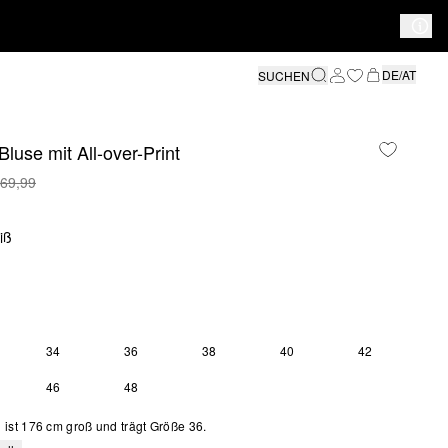
DE/AT
SUCHEN
luse mit All-over-Print
 69,99
iß
34
36
38
40
42
SE GRÖSSE IST DERZEIT AUSVERKAUFT
46
48
ist 176 cm groß und trägt Größe 36.