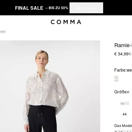
FINAL SALE
– BIS ZU 50%
Jetzt shoppen
rint
Ramie-B
€ 34,99
€
Farbe:
we
Größen
32
DIE
44
Das Model 