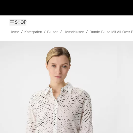
SHOP
Home
Kategorien
Blusen
Hemdblusen
Ramie-Bluse Mit All-Over-P