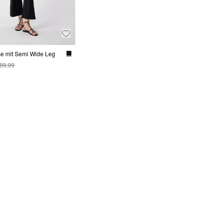
e mit Semi Wide Leg
 89,99