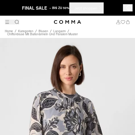
FINAL SALE
Jetzt shoppen
– BIS ZU 50%
Home
Kategorien
Blusen
Langarm
Chiffonbluse Mit Ballonärmeln Und Floralem Muster