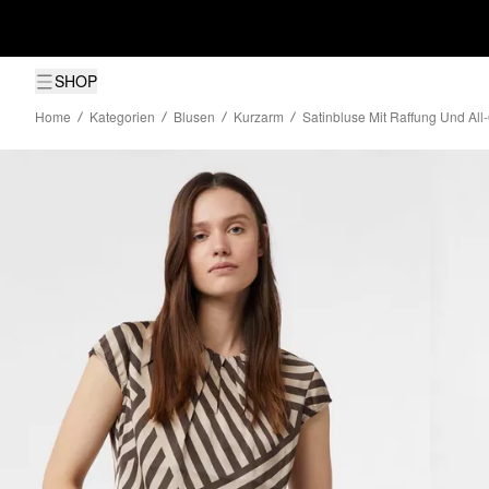
SHOP
Home
Kategorien
Blusen
Kurzarm
Satinbluse Mit Raffung Und All-