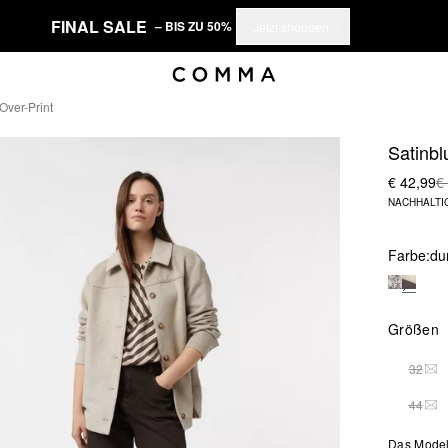
FINAL SALE
– BIS ZU 50%
Jetzt shoppen
Over-Print
Satinbl
€ 42,99
€
NACHHALTI
Farbe:
du
Größen
32
DIE
44
DIE
Das Model 