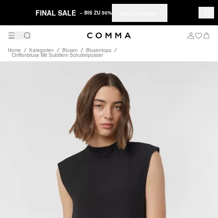
FINAL SALE
Jetzt shoppen
– BIS ZU 50%
Home
Kategorien
Blusen
Blusentops
Chiffonbluse Mit Subtilem Schulterpolster