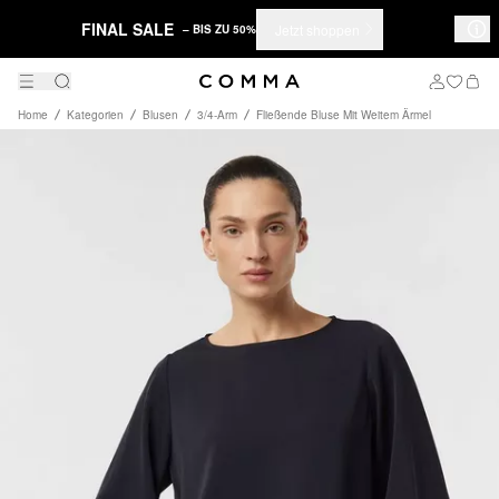
FINAL SALE
Jetzt shoppen
– BIS ZU 50%
Home
Kategorien
Blusen
3/4-Arm
Fließende Bluse Mit Weitem Ärmel