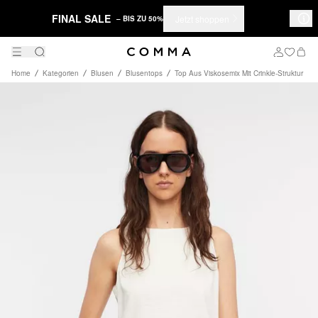
FINAL SALE
Jetzt shoppen
– BIS ZU 50%
Home
Kategorien
Blusen
Blusentops
Top Aus Viskosemix Mit Crinkle-Struktur