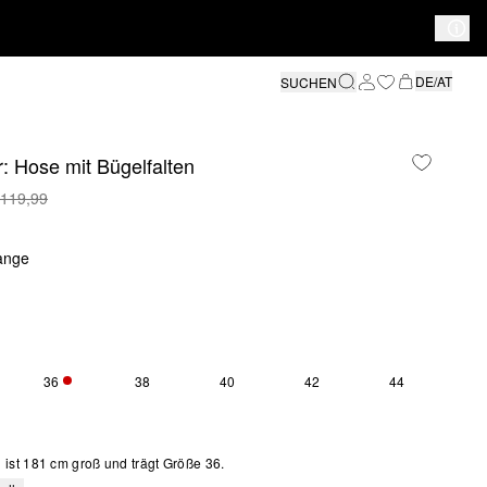
DE/AT
SUCHEN
: Hose mit Bügelfalten
 119,99
ange
36
38
40
42
44
SE GRÖSSE IST DERZEIT AUSVERKAUFT
NUR 5 VERFÜGBAR
ist 181 cm groß und trägt Größe 36.