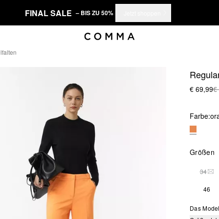
FINAL SALE
– BIS ZU 50%
Jetzt shoppen
lfalten
Regular
€ 69,99
€
Farbe:
or
Größen
34
DIE
46
Das Model 