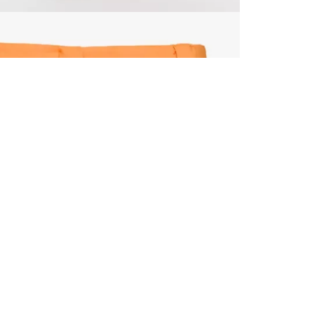
ALLE VOR
UND 10% 
Registrieren S
sich über ein
Einladungen z
E-MAIL-AD