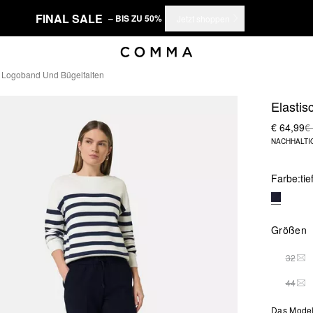
FINAL SALE
– BIS ZU 50%
Jetzt shoppen
t Logoband Und Bügelfalten
Elastis
€ 64,99
€
NACHHALTI
Farbe:
tie
Größen
32
DIE
44
DIE
Das Model 