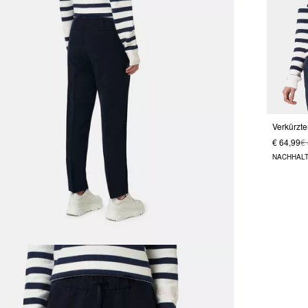
€ 64,99
€
NACHHALT