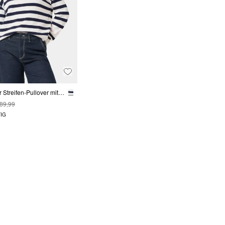
Verkürzter Streifen-Pullover mit Rippblende und Kontrast-Details
 89,99
IG