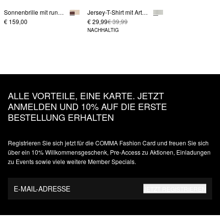
Sonnenbrille mit runden Gläsern und Aussparung im Brillenglas
Jersey-T-Shirt mit Artwork
€ 159,00
€ 29,99
€ 39,99
NACHHALTIG
ALLE VORTEILE, EINE KARTE. JETZT
ANMELDEN UND 10% AUF DIE ERSTE
BESTELLUNG ERHALTEN
Registrieren Sie sich jetzt für die COMMA Fashion Card und freuen Sie sich
über ein 10% Willkommensgeschenk, Pre-Access zu Aktionen, Einladungen
zu Events sowie viele weitere Member Specials.
E-MAIL-ADRESSE
JETZT REGISTRIEREN