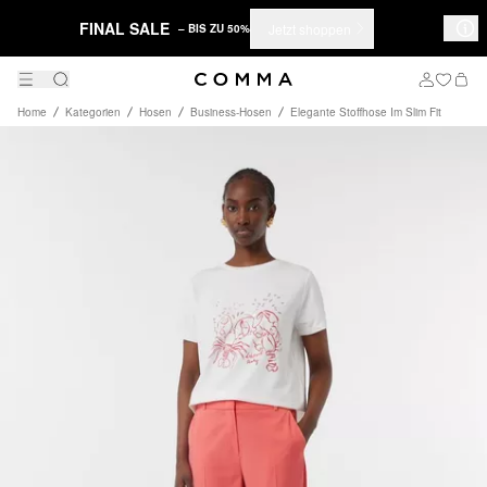
FINAL SALE
Jetzt shoppen
– BIS ZU 50%
Home
Kategorien
Hosen
Business-Hosen
Elegante Stoffhose Im Slim Fit