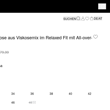
DE/AT
SUCHEN
se aus Viskosemix im Relaxed Fit mit All-over-
 79,99
sa
34
36
38
40
42
46
48
DIESE GRÖSSE IST DERZEIT AUSVERKAUFT