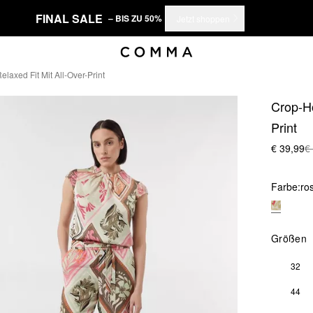
FINAL SALE
– BIS ZU 50%
Jetzt shoppen
axed Fit Mit All-Over-Print
Crop-Ho
Print
€ 39,99
€
Farbe:
ro
Größen
32
44