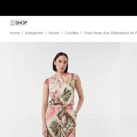
SHOP
Home
Kategorien
Hosen
Culottes
Crop-Hose Aus Viskosemix Im Rel