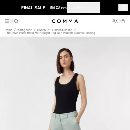
FINAL SALE
Jetzt shoppen
– BIS ZU 50%
Home
Kategorien
Hosen
Business-Hosen
Baumwollsatin-Hose Mit Straight Leg Und Breitem Saumaufschlag