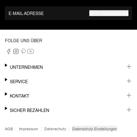
E-MAIL-ADRESSE
JETZT REGISTRIEREN
FOLGE UNS ÜBER
UNTERNEHMEN
KARRIERE
SERVICE
NACHHALTIGKEIT
NEWSLETTER
KONTAKT
FASHION CARD
MEIN KONTO
SUPPORT
SICHER BEZAHLEN
WUNSCHLISTE
SHOWROOMS & HÄNDLERKONTAKT
STOREFINDER
PRESSEKONTAKT
RECHNUNG
|
|
|
Datenschutz-Einstellungen
AGB
Impressum
Datenschutz
SENDUNGSVERFOLGUNG
PAYPAL
RÜCKGABE
KREDITKARTE