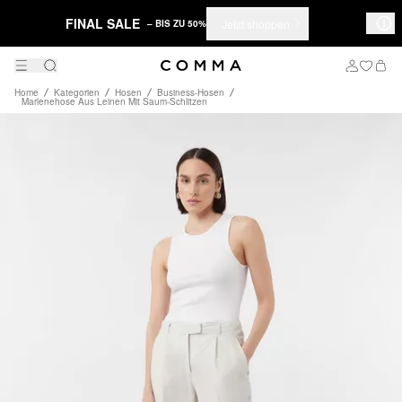
FINAL SALE
Jetzt shoppen
– BIS ZU 50%
Home
Kategorien
Hosen
Business-Hosen
Marlenehose Aus Leinen Mit Saum-Schlitzen