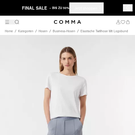
FINAL SALE
Jetzt shoppen
– BIS ZU 50%
Home
Kategorien
Hosen
Business-Hosen
Elastische Twillhose Mit Logobund