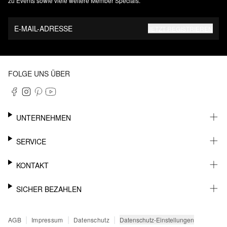
zu Events sowie viele weitere Member Specials.
E-MAIL-ADRESSE
JETZT REGISTRIEREN
FOLGE UNS ÜBER
UNTERNEHMEN
KARRIERE
SERVICE
NACHHALTIGKEIT
NEWSLETTER
KONTAKT
FASHION CARD
MEIN KONTO
SUPPORT
SICHER BEZAHLEN
WUNSCHLISTE
SHOWROOMS & HÄNDLERKONTAKT
STOREFINDER
PRESSEKONTAKT
RECHNUNG
|
|
|
Datenschutz-Einstellungen
AGB
Impressum
Datenschutz
SENDUNGSVERFOLGUNG
PAYPAL