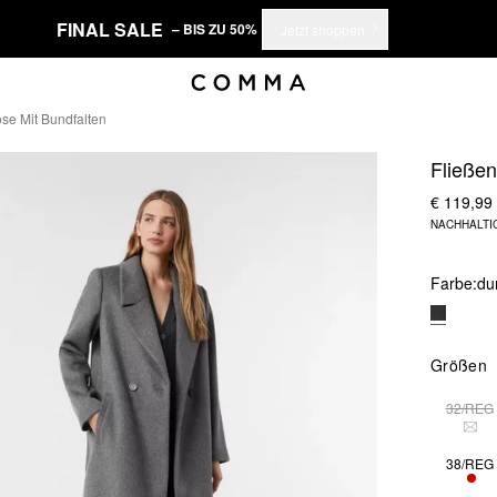
FINAL SALE
– BIS ZU 50%
Jetzt shoppen
se Mit Bundfalten
Fließe
€ 119,99
NACHHALTI
Farbe:
du
Größen
32/REG
DIE
38/REG
NUR