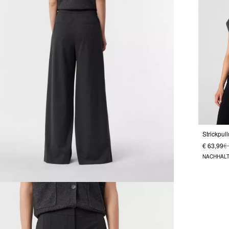
€ 63,99
€
NACHHALT