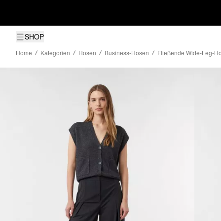
SHOP
Home
Kategorien
Hosen
Business-Hosen
Fließende Wide-Leg-Ho