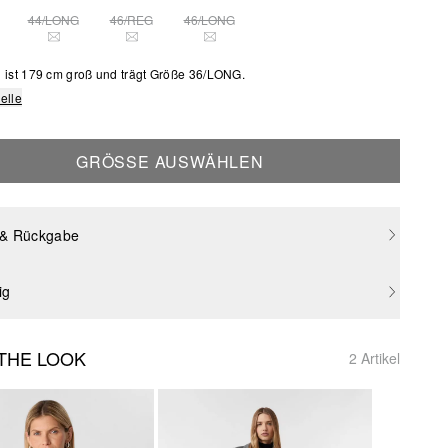
44/LONG
46/REG
46/LONG
SE GRÖSSE IST DERZEIT AUSVERKAUFT
DIESE GRÖSSE IST DERZEIT AUSVERKAUFT
DIESE GRÖSSE IST DERZEIT AUSVERKAUFT
DIESE GRÖSSE IST DERZEIT AUSVERKAU
 ist 179 cm groß und trägt Größe 36/LONG.
elle
GRÖSSE AUSWÄHLEN
 & Rückgabe
ig
THE LOOK
2 Artikel