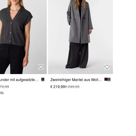
Strickpullunder mit aufgesetzten Taschen
Zweireihiger Mantel aus Wollmix im Loose Fit
 79,99
€ 219,99
€ 249,00
IG