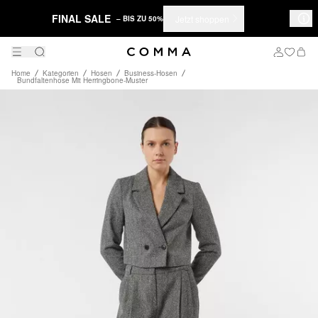
FINAL SALE
Jetzt shoppen
– BIS ZU 50%
Home
Kategorien
Hosen
Business-Hosen
Bundfaltenhose Mit Herringbone-Muster