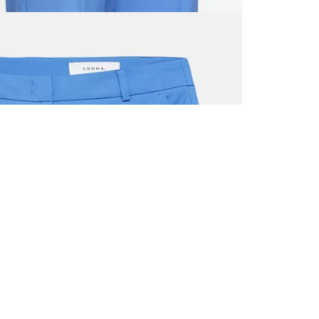
ALLE VOR
UND 10% 
Registrieren S
sich über ein