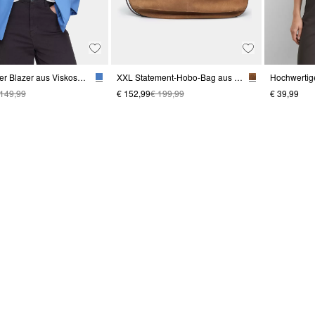
Antaillierter Blazer aus Viskosestretch
XXL Statement-Hobo-Bag aus weichem Veloursleder
 149,99
€ 152,99
€ 199,99
€ 39,99