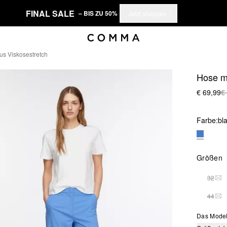
FINAL SALE
– BIS ZU 50%
Jetzt shoppen
us Viskosestretch
Hose mi
€ 69,99
€
Farbe:
bl
Größen
32
DIE
44
DIE
Das Model 