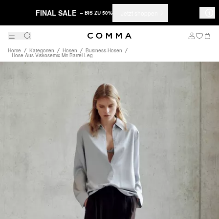
FINAL SALE
Jetzt shoppen
– BIS ZU 50%
Home
Kategorien
Hosen
Business-Hosen
Hose Aus Viskosemix Mit Barrel Leg