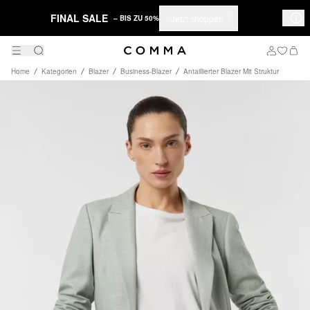
FINAL SALE
Jetzt shoppen
– BIS ZU 50%
Home
Kategorien
Blazer
Business-Blazer
Antaillierter Blazer Mit Struktur