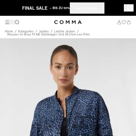
FINAL SALE
Jetzt shoppen
– BIS ZU 50%
Home
Kategorien
Jacken
Leichte Jacken
Blouson Im Boxy Fit Mit Stehkragen Und All-Over-Leo-Print