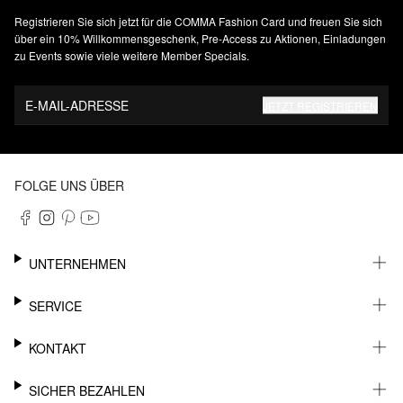
Registrieren Sie sich jetzt für die COMMA Fashion Card und freuen Sie sich
über ein 10% Willkommensgeschenk, Pre-Access zu Aktionen, Einladungen
zu Events sowie viele weitere Member Specials.
E-MAIL-ADRESSE
JETZT REGISTRIEREN
FOLGE UNS ÜBER
UNTERNEHMEN
KARRIERE
SERVICE
NACHHALTIGKEIT
NEWSLETTER
KONTAKT
FASHION CARD
MEIN KONTO
SUPPORT
SICHER BEZAHLEN