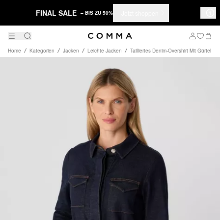
FINAL SALE
Jetzt shoppen
– BIS ZU 50%
Home
Kategorien
Jacken
Leichte Jacken
Tailliertes Denim-Overshirt Mit Gürtel