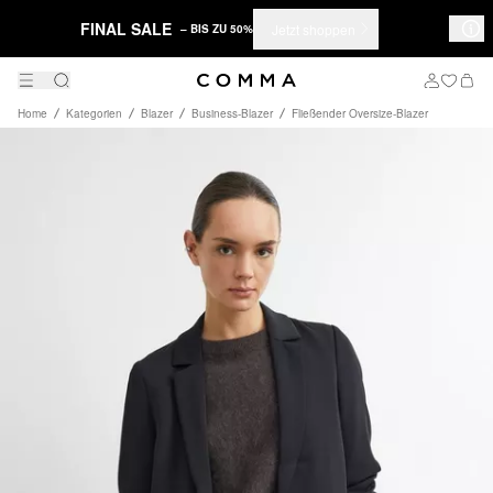
FINAL SALE
Jetzt shoppen
– BIS ZU 50%
Home
Kategorien
Blazer
Business-Blazer
Fließender Oversize-Blazer