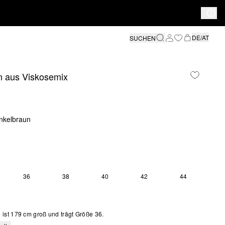
DE/AT
SUCHEN
n aus Viskosemix
nkelbraun
36
38
40
42
44
ist 179 cm groß und trägt Größe 36.