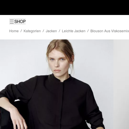
SHOP
Home
Kategorien
Jacken
Leichte Jacken
Blouson Aus Viskosemix