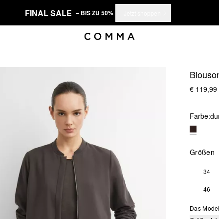
FINAL SALE
– BIS ZU 50%
Jetzt shoppen
Blouso
€ 119,99
Farbe:
du
Größen
34
46
Das Model 