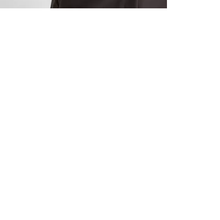
ALLE VOR
UND 10% 
Registrieren S
sich über ein
Einladungen z
E-MAIL-AD