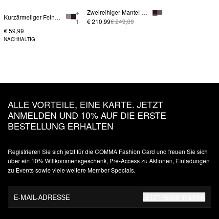
+
Zweireihiger Mantel aus Wollmix im Loose Fit
Kurzärmeliger Feinstrickpullover mit angedeutetem Stehkragen-
1
€ 210,99
€ 249,00
€ 59,99
NACHHALTIG
ALLE VORTEILE, EINE KARTE. JETZT
ANMELDEN UND 10% AUF DIE ERSTE
BESTELLUNG ERHALTEN
Registrieren Sie sich jetzt für die COMMA Fashion Card und freuen Sie sich
über ein 10% Willkommensgeschenk, Pre-Access zu Aktionen, Einladungen
zu Events sowie viele weitere Member Specials.
E-MAIL-ADRESSE
JETZT REGISTRIEREN