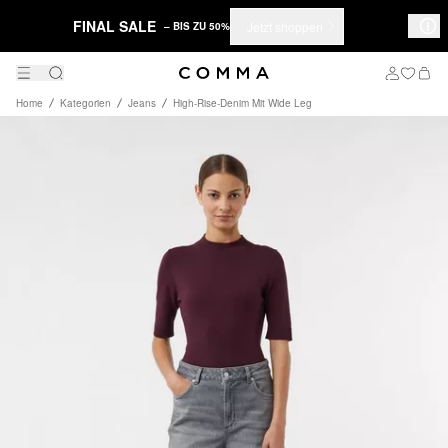
FINAL SALE
Jetzt shoppen
– BIS ZU 50%
Home
Kategorien
Jeans
High-Rise-Denim Mit Wide Leg