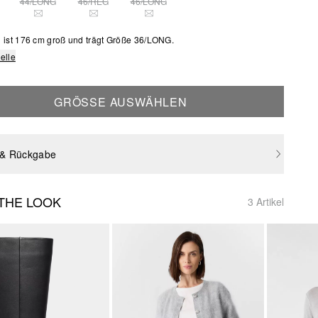
44/LONG
46/REG
46/LONG
SE GRÖSSE IST DERZEIT AUSVERKAUFT
DIESE GRÖSSE IST DERZEIT AUSVERKAUFT
DIESE GRÖSSE IST DERZEIT AUSVERKAUFT
DIESE GRÖSSE IST DERZEIT AUSVERKAU
 ist 176 cm groß und trägt Größe 36/LONG.
elle
GRÖSSE AUSWÄHLEN
 & Rückgabe
THE LOOK
3 Artikel