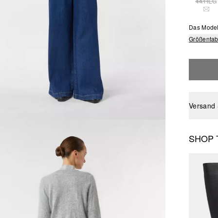
44/REG
DIE
Das Model
Größentab
Versand
SHOP 