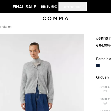
FINAL SALE
– BIS ZU 50%
Jetzt shoppen
undfalten
Jeans m
€ 84,99
€
Farbe:
bl
Größen
32/REG
DIE
38/REG
DIE