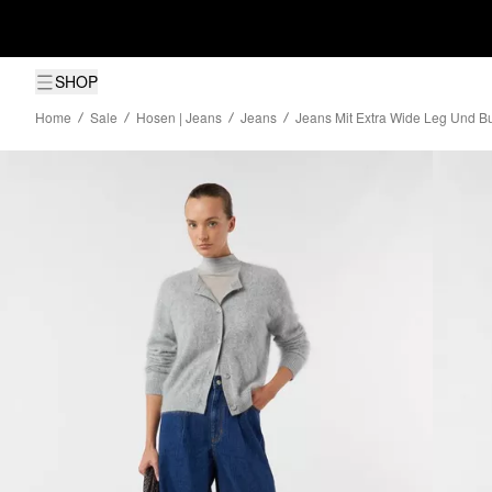
SHOP
Home
Sale
Hosen | Jeans
Jeans
Jeans Mit Extra Wide Leg Und B