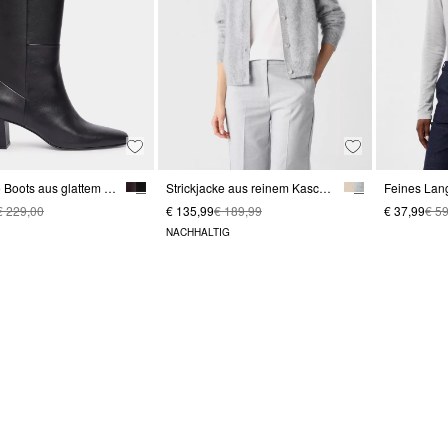
Kniehohe Boots aus glattem Rindsleder
Strickjacke aus reinem Kaschmir
€ 229,00
€ 135,99
€ 189,99
€ 37,99
€ 5
NACHHALTIG