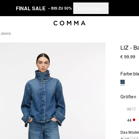
FINAL SALE
– BIS ZU 50%
Jetzt shoppen
g Jeans
LIZ - B
€ 99,99
Farbe:
bl
Größen
32
DIE
44
NUR
Das Model 