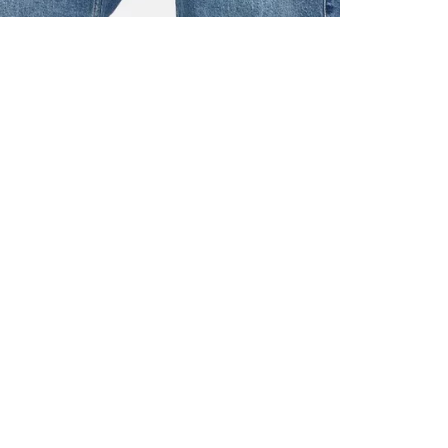
ALLE VOR
UND 10% 
Registrieren S
sich über ein