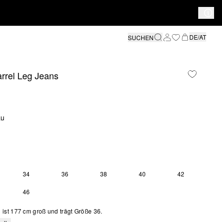
DE/AT
SUCHEN
arrel Leg Jeans
au
34
36
38
40
42
SE GRÖSSE IST DERZEIT AUSVERKAUFT
46
 2 VERFÜGBAR
ist 177 cm groß und trägt Größe 36.