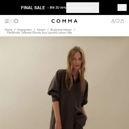
FINAL SALE
Jetzt shoppen
– BIS ZU 50%
Home
Kategorien
Hosen
Business-Hosen
Fließende Tailored-Shorts Aus Lyocell-Leinen-Mix