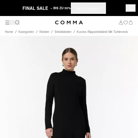
FINAL SALE
Jetzt shoppen
– BIS ZU 50%
Home
Kategorien
Kleider
Strickkleider
Kurzes Rippstrickkleid Mit Turtleneck