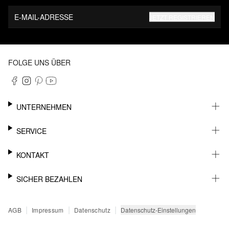
E-MAIL-ADRESSE
JETZT REGISTRIEREN
FOLGE UNS ÜBER
UNTERNEHMEN
KARRIERE
SERVICE
NACHHALTIGKEIT
NEWSLETTER
KONTAKT
FASHION CARD
MEIN KONTO
SUPPORT
SICHER BEZAHLEN
WUNSCHLISTE
SHOWROOMS & HÄNDLERKONTAKT
STOREFINDER
PRESSEKONTAKT
RECHNUNG
|
|
|
Datenschutz-Einstellungen
AGB
Impressum
Datenschutz
SENDUNGSVERFOLGUNG
PAYPAL
RÜCKGABE
KREDITKARTE