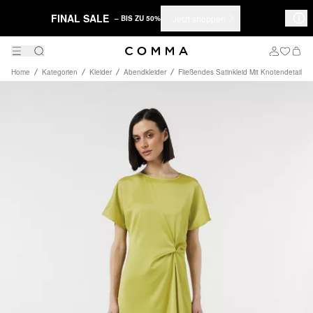
FINAL SALE
Jetzt shoppen
– BIS ZU 50%
Home
Kategorien
Kleider
Abendkleider
Fließendes Satinkleid Mit Knotendetail