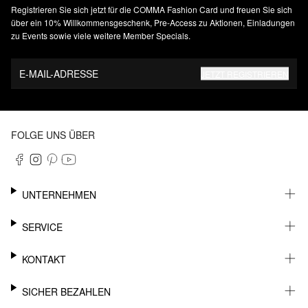
Registrieren Sie sich jetzt für die COMMA Fashion Card und freuen Sie sich
über ein 10% Willkommensgeschenk, Pre-Access zu Aktionen, Einladungen
zu Events sowie viele weitere Member Specials.
E-MAIL-ADRESSE
JETZT REGISTRIEREN
FOLGE UNS ÜBER
UNTERNEHMEN
KARRIERE
SERVICE
NACHHALTIGKEIT
NEWSLETTER
KONTAKT
FASHION CARD
MEIN KONTO
SUPPORT
SICHER BEZAHLEN
WUNSCHLISTE
SHOWROOMS & HÄNDLERKONTAKT