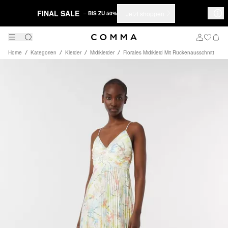
FINAL SALE
Jetzt shoppen
– BIS ZU 50%
Home
Kategorien
Kleider
Midikleider
Florales Midikleid Mit Rückenausschnitt