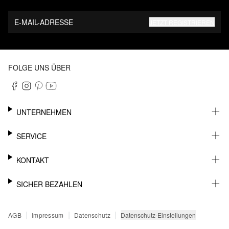
E-MAIL-ADRESSE
JETZT REGISTRIEREN
FOLGE UNS ÜBER
UNTERNEHMEN
KARRIERE
SERVICE
NACHHALTIGKEIT
NEWSLETTER
KONTAKT
FASHION CARD
MEIN KONTO
SUPPORT
SICHER BEZAHLEN
WUNSCHLISTE
SHOWROOMS & HÄNDLERKONTAKT
STOREFINDER
PRESSEKONTAKT
RECHNUNG
|
|
|
Datenschutz-Einstellungen
AGB
Impressum
Datenschutz
SENDUNGSVERFOLGUNG
PAYPAL
RÜCKGABE
KREDITKARTE