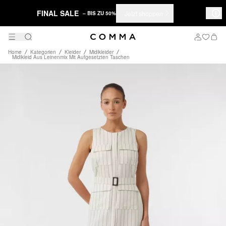
FINAL SALE
Jetzt shoppen
– BIS ZU 50%
Home
Kategorien
Kleider
Midikleider
Midikleid Aus Leinenmix Mit Aufgesetzten Taschen