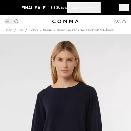
FINAL SALE
Jetzt shoppen
– BIS ZU 50%
Home
Sale
Kleider
Casual
Kurzes Weiches Sweatkleid Mit 3/4-Ärmeln