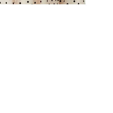
ALLE VOR
UND 10% 
Registrieren S
sich über ein
Einladungen z
E-MAIL-AD