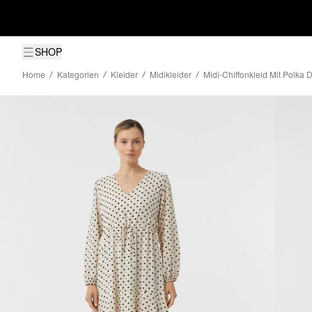
SHOP
Home
Kategorien
Kleider
Midikleider
Midi-Chiffonkleid Mit Polka 