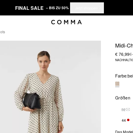
FINAL SALE
– BIS ZU 50%
Jetzt shoppen
Dots
Midi-Ch
€ 76,99
€
NACHHALTI
Farbe:
be
Größen
32
DIE
44
NUR
Das Model 