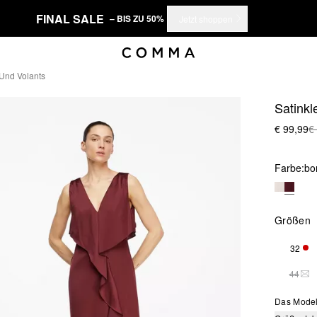
FINAL SALE
– BIS ZU 50%
Jetzt shoppen
 Und Volants
Satinkl
€ 99,99
€
Farbe:
bo
Größen
32
NUR
44
DIE
Das Model 