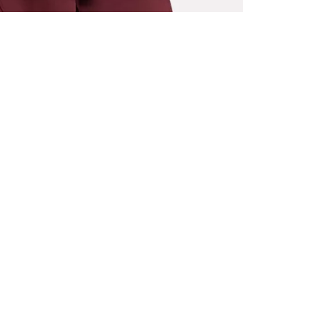
ALLE VOR
UND 10% 
Registrieren S
sich über ein
Einladungen z
E-MAIL-AD