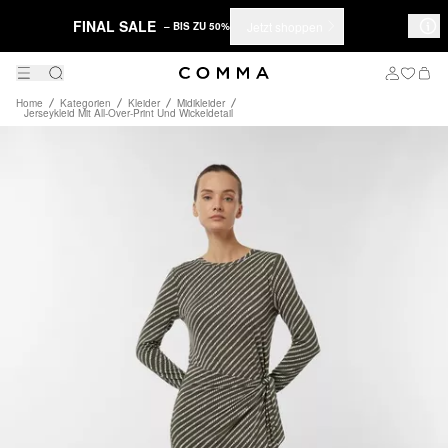
FINAL SALE
Jetzt shoppen
– BIS ZU 50%
Home
Kategorien
Kleider
Midikleider
Jerseykleid Mit All-Over-Print Und Wickeldetail