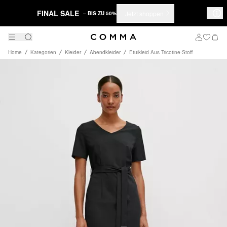
FINAL SALE
Jetzt shoppen
– BIS ZU 50%
Home
Kategorien
Kleider
Abendkleider
Etuikleid Aus Tricotine-Stoff