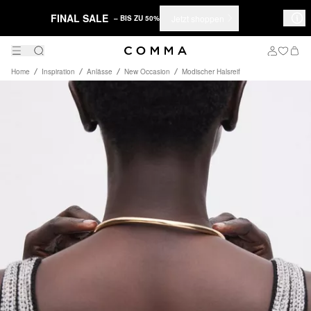
FINAL SALE
Jetzt shoppen
– BIS ZU 50%
Home
Inspiration
Anlässe
New Occasion
Modischer Halsreif