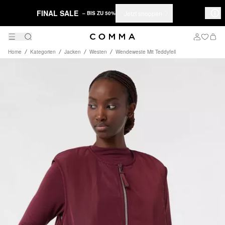
FINAL SALE
Jetzt shoppen
– BIS ZU 50%
Home
Kategorien
Jacken
Westen
Wendeweste Mit Teddyfell