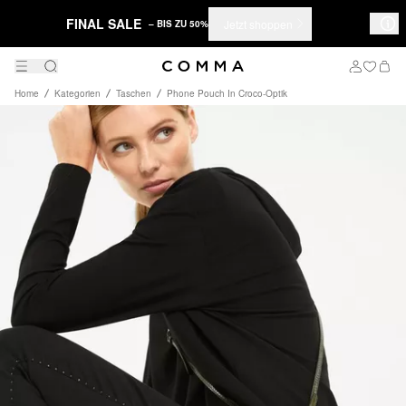
FINAL SALE
Jetzt shoppen
– BIS ZU 50%
Home
Kategorien
Taschen
Phone Pouch In Croco-Optik