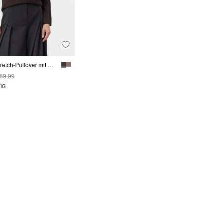
Viskosestretch-Pullover mit Rippdetails
 69,99
IG