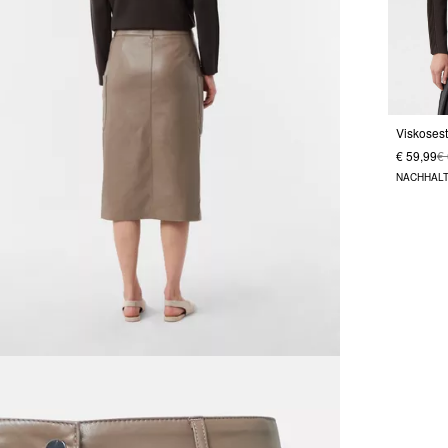
€ 59,99
€
NACHHALT