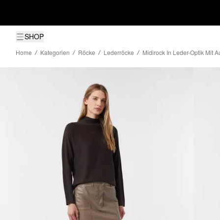
SHOP
Home
Kategorien
Röcke
Lederröcke
Midirock In Leder-Optik Mit 