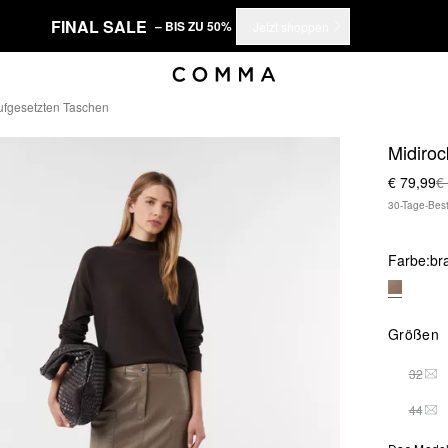
FINAL SALE
– BIS ZU 50%
Jetzt shoppen
Aufgesetzten Taschen
Midiroc
€ 79,99
€
30-Tage-Best
Farbe:
br
Größen
32
DIE
44
DIE